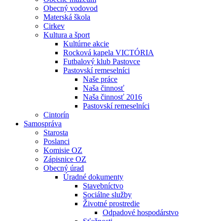
Obecný vodovod
Materská škola
Cirkev
Kultura a šport
Kultúrne akcie
Rocková kapela VICTÓRIA
Futbalový klub Pastovce
Pastovskí remeselníci
Naše práce
Naša činnosť
Naša činnosť 2016
Pastovskí remeselníci
Cintorín
Samospráva
Starosta
Poslanci
Komisie OZ
Zápisnice OZ
Obecný úrad
Úradné dokumenty
Stavebníctvo
Sociálne služby
Životné prostredie
Odpadové hospodárstvo