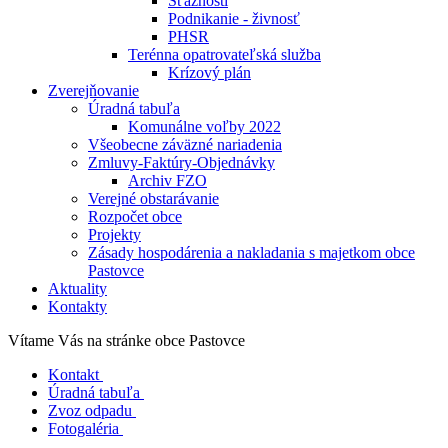
Sťažnosti
Podnikanie - živnosť
PHSR
Terénna opatrovateľská služba
Krízový plán
Zverejňovanie
Úradná tabuľa
Komunálne voľby 2022
Všeobecne záväzné nariadenia
Zmluvy-Faktúry-Objednávky
Archiv FZO
Verejné obstarávanie
Rozpočet obce
Projekty
Zásady hospodárenia a nakladania s majetkom obce
Pastovce
Aktuality
Kontakty
Vítame Vás na stránke obce Pastovce
Kontakt
Úradná tabuľa
Zvoz odpadu
Fotogaléria