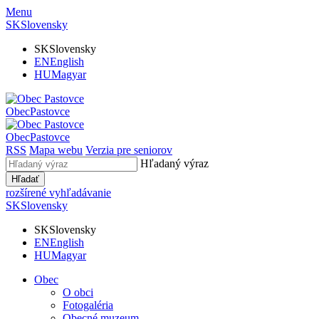
Menu
SK
Slovensky
SK
Slovensky
EN
English
HU
Magyar
Obec
Pastovce
Obec
Pastovce
RSS
Mapa webu
Verzia pre seniorov
Hľadaný výraz
Hľadať
rozšírené vyhľadávanie
SK
Slovensky
SK
Slovensky
EN
English
HU
Magyar
Obec
O obci
Fotogaléria
Obecné muzeum