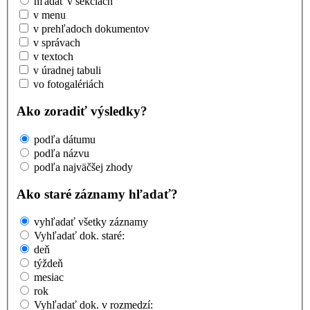
hľadať v sekciách
v menu
v prehľadoch dokumentov
v správach
v textoch
v úradnej tabuli
vo fotogalériách
Ako zoradiť výsledky?
podľa dátumu
podľa názvu
podľa najväčšej zhody
Ako staré záznamy hľadať?
vyhľadať všetky záznamy
Vyhľadať dok. staré:
deň
týždeň
mesiac
rok
Vyhľadať dok. v rozmedzí: