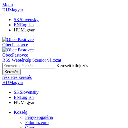
Menu
HU
Magyar
SK
Slovensky
EN
English
HU
Magyar
Obec
Pastovce
Obec
Pastovce
RSS
Webtérkép
Szenior változat
Keresett kifejezés
Keresés
részletes keresés
HU
Magyar
SK
Slovensky
EN
English
HU
Magyar
Község
Fényképgaléria
Falumúzeum
Óvoda