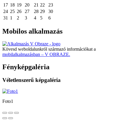
17
18
19
20
21
22
23
24
25
26
27
28
29
30
31
1
2
3
4
5
6
Mobilos alkalmazás
Kövesd weboldalunkról származó információkat a
mobilalkalmazásban – V OBRAZE.
Fényképgaléria
Véletlenszerű képgaléria
Foto1