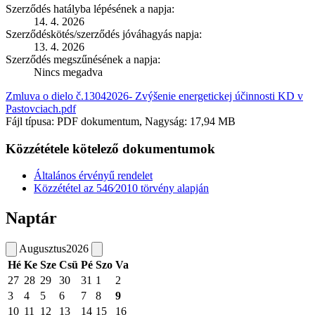
Szerződés hatályba lépésének a napja:
14. 4. 2026
Szerződéskötés/szerződés jóváhagyás napja:
13. 4. 2026
Szerződés megszűnésének a napja:
Nincs megadva
Zmluva o dielo č.13042026- Zvýšenie energetickej účinnosti KD v
Pastovciach.pdf
Fájl típusa: PDF dokumentum, Nagyság: 17,94 MB
Közzététele kötelező dokumentumok
Általános érvényű rendelet
Közzététel az 546⁄2010 törvény alapján
Naptár
Augusztus
2026
Hé
Ke
Sze
Csü
Pé
Szo
Va
27
28
29
30
31
1
2
3
4
5
6
7
8
9
10
11
12
13
14
15
16