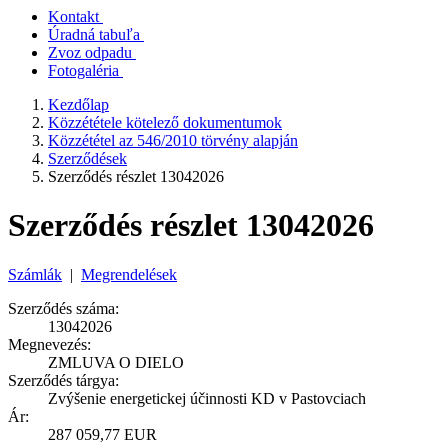
Kontakt
Úradná tabuľa
Zvoz odpadu
Fotogaléria
Kezdőlap
Közzététele kötelező dokumentumok
Közzététel az 546/2010 törvény alapján
Szerződések
Szerződés részlet 13042026
Szerződés részlet 13042026
Számlák
|
Megrendelések
Szerződés száma:
13042026
Megnevezés:
ZMLUVA O DIELO
Szerződés tárgya:
Zvýšenie energetickej účinnosti KD v Pastovciach
Ár:
287 059,77 EUR