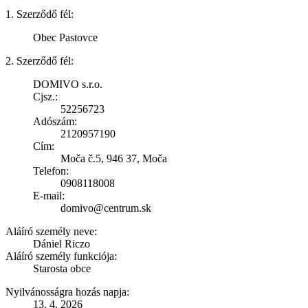
1. Szerződő fél:
Obec Pastovce
2. Szerződő fél:
DOMIVO s.r.o.
Cjsz.:
52256723
Adószám:
2120957190
Cím:
Moča č.5, 946 37, Moča
Telefon:
0908118008
E-mail:
domivo@centrum.sk
Aláíró személy neve:
Dániel Riczo
Aláíró személy funkciója:
Starosta obce
Nyilvánosságra hozás napja:
13. 4. 2026