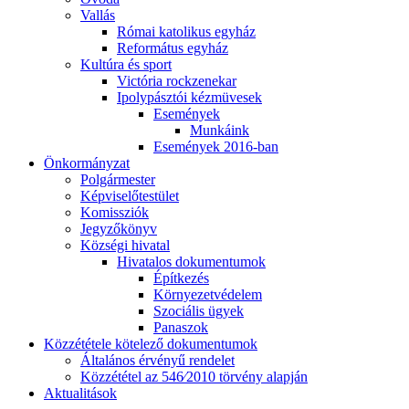
Vallás
Római katolikus egyház
Református egyház
Kultúra és sport
Victória rockzenekar
Ipolypásztói kézmüvesek
Események
Munkáink
Események 2016-ban
Önkormányzat
Polgármester
Képviselőtestület
Komissziók
Jegyzőkönyv
Községi hivatal
Hivatalos dokumentumok
Építkezés
Környezetvédelem
Szociális ügyek
Panaszok
Közzététele kötelező dokumentumok
Általános érvényű rendelet
Közzététel az 546⁄2010 törvény alapján
Aktualitások