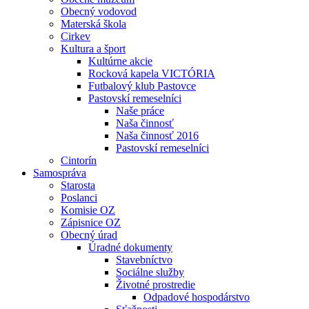
Obecný vodovod
Materská škola
Cirkev
Kultura a šport
Kultúrne akcie
Rocková kapela VICTÓRIA
Futbalový klub Pastovce
Pastovskí remeselníci
Naše práce
Naša činnosť
Naša činnosť 2016
Pastovskí remeselníci
Cintorín
Samospráva
Starosta
Poslanci
Komisie OZ
Zápisnice OZ
Obecný úrad
Úradné dokumenty
Stavebníctvo
Sociálne služby
Životné prostredie
Odpadové hospodárstvo