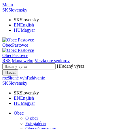
Menu
SK
Slovensky
SK
Slovensky
EN
English
HU
Magyar
Obec
Pastovce
Obec
Pastovce
RSS
Mapa webu
Verzia pre seniorov
Hľadaný výraz
Hľadať
rozšírené vyhľadávanie
SK
Slovensky
SK
Slovensky
EN
English
HU
Magyar
Obec
O obci
Fotogaléria
Obecné muzeum