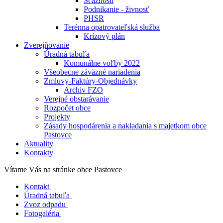
Sťažnosti
Podnikanie - živnosť
PHSR
Terénna opatrovateľská služba
Krízový plán
Zverejňovanie
Úradná tabuľa
Komunálne voľby 2022
Všeobecne záväzné nariadenia
Zmluvy-Faktúry-Objednávky
Archiv FZO
Verejné obstarávanie
Rozpočet obce
Projekty
Zásady hospodárenia a nakladania s majetkom obce
Pastovce
Aktuality
Kontakty
Vítame Vás na stránke obce Pastovce
Kontakt
Úradná tabuľa
Zvoz odpadu
Fotogaléria