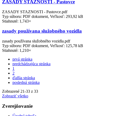
ZASADY STAZNOSTI - Pastovce
ZASADY STAZNOSTI - Pastovce.pdf
Typ súboru: PDF dokument, Veľkosť: 293,92 kB
Stiahnuté: 1,743×
zasady používana služobného vozidla
zasady používana služobného vozidla.pdf
Typ súboru: PDF dokument, Veľkosť: 125,78 kB
Stiahnuté: 1,210×
prvá stránka
predchádzajúca stránka
1
2
ďalšia stránka
posledná stránka
Zobrazené
21
-
33
z 33
Zobraziť všetko
Zverejňovanie
Úradná tabuľa