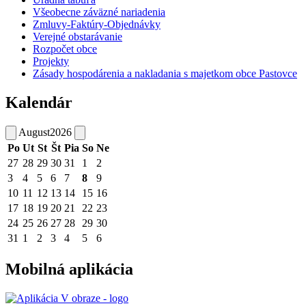
Všeobecne záväzné nariadenia
Zmluvy-Faktúry-Objednávky
Verejné obstarávanie
Rozpočet obce
Projekty
Zásady hospodárenia a nakladania s majetkom obce Pastovce
Kalendár
August
2026
Po
Ut
St
Št
Pia
So
Ne
27
28
29
30
31
1
2
3
4
5
6
7
8
9
10
11
12
13
14
15
16
17
18
19
20
21
22
23
24
25
26
27
28
29
30
31
1
2
3
4
5
6
Mobilná aplikácia