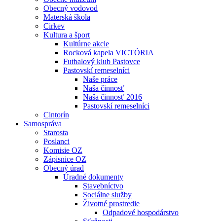
Obecný vodovod
Materská škola
Cirkev
Kultura a šport
Kultúrne akcie
Rocková kapela VICTÓRIA
Futbalový klub Pastovce
Pastovskí remeselníci
Naše práce
Naša činnosť
Naša činnosť 2016
Pastovskí remeselníci
Cintorín
Samospráva
Starosta
Poslanci
Komisie OZ
Zápisnice OZ
Obecný úrad
Úradné dokumenty
Stavebníctvo
Sociálne služby
Životné prostredie
Odpadové hospodárstvo