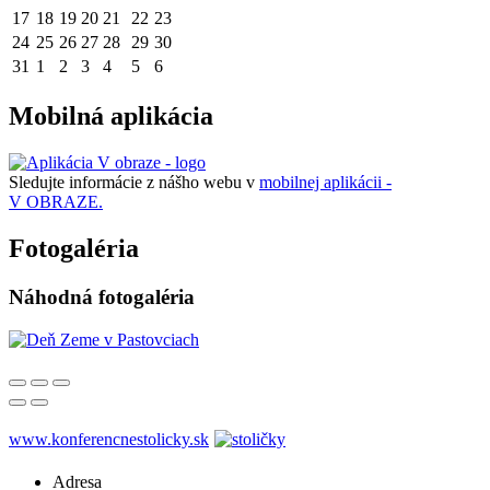
17
18
19
20
21
22
23
24
25
26
27
28
29
30
31
1
2
3
4
5
6
Mobilná aplikácia
Sledujte informácie z nášho webu v
mobilnej aplikácii -
V OBRAZE.
Fotogaléria
Náhodná fotogaléria
www.konferencnestolicky.sk
Adresa