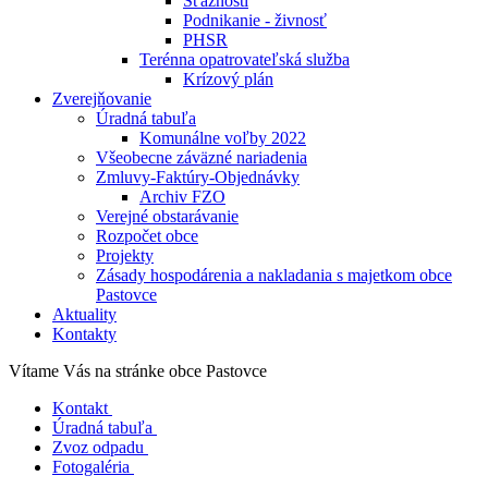
Sťažnosti
Podnikanie - živnosť
PHSR
Terénna opatrovateľská služba
Krízový plán
Zverejňovanie
Úradná tabuľa
Komunálne voľby 2022
Všeobecne záväzné nariadenia
Zmluvy-Faktúry-Objednávky
Archiv FZO
Verejné obstarávanie
Rozpočet obce
Projekty
Zásady hospodárenia a nakladania s majetkom obce
Pastovce
Aktuality
Kontakty
Vítame Vás na stránke obce Pastovce
Kontakt
Úradná tabuľa
Zvoz odpadu
Fotogaléria