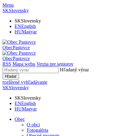
Menu
SK
Slovensky
SK
Slovensky
EN
English
HU
Magyar
Obec
Pastovce
Obec
Pastovce
RSS
Mapa webu
Verzia pre seniorov
Hľadaný výraz
Hľadať
rozšírené vyhľadávanie
SK
Slovensky
SK
Slovensky
EN
English
HU
Magyar
Obec
O obci
Fotogaléria
Obecné muzeum