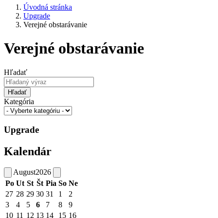
Úvodná stránka
Upgrade
Verejné obstarávanie
Verejné obstarávanie
Hľadať
Hľadať
Kategória
Upgrade
Kalendár
August
2026
Po
Ut
St
Št
Pia
So
Ne
27
28
29
30
31
1
2
3
4
5
6
7
8
9
10
11
12
13
14
15
16